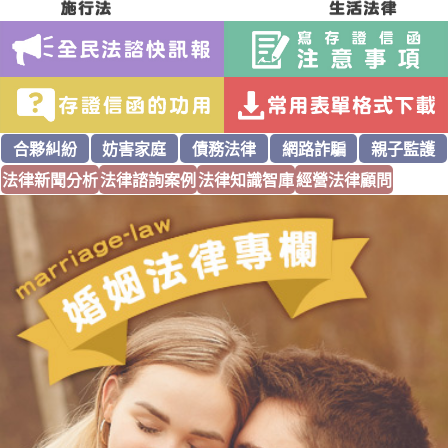
合夥糾紛
妨害家庭
債務法律
網路詐騙
親子監護
法律新聞分析
法律諮詢案例
法律知識智庫
經營法律顧問