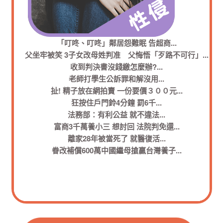
Model色誘攝影師 要房不成怒告性侵
「叮咚、叮咚」鄰居怨難眠 告超商...
又見情殺 家暴法救不了愛人...
「夫鼾聲超大」訴離 妻敗訴...
逼迫女兒賣淫只為買毒品
父坐牢被笑 3子女改母姓判准 父悔悟「歹路不可行」...
不准辦助學貸款 女告母停止親權...
金髮正妹越洋寄信作證無性侵
多元家庭民團推伴侶法草案...
男大生猥褻少年強行替口交
父母搶小孩 司法制度多漏洞...
男女平權 訂結婚年齡將修法...
美髮師猥褻未成年少年遭判刑
收到判決書沒錢繳怎麼辦?...
逼外勞賣淫還加以性侵
妻在洞房夜癲癇發作，夫悔婚不准...
告女不孝霸屋老母求生存勝訴...
未滿18性侵案女性加害人成長
老師打學生公訴罪和解沒用...
傷孫女下體只為爭監護權?
人權團體對特教學生性侵案懲處表示不滿
扯! 精子放在網拍賣 一份要價３００元...
國中家長買廣告公布霸凌學生姓名
恩愛19年 「表兄妹」情盡離婚...
妻偷生金髮娃 夫與情夫搶要...
尚未離婚 私帶小孩離家 恐觸犯刑責...
網路聊天室之狼居然是少校軍官!
悔簽愛妻承諾 名醫判賠千萬...
狂按住戶門鈴4分鐘 罰6千...
性別問題? 性侵傳統迷思
引誘未成年飲酒的HelloKitty水果酒?
狠心父虐女成植物人 母在旁邊看...
富商休妻控太懶 法院判准離婚...
性侵76歲老太太只因被抱怨太吵
法務部：有利公益 就不違法...
疑夫不倫離家出走 夫訴請覆行同居判准...
富商3千萬養小三 想討回 法院判免還...
網路兒少色情 不同國家見解不同?
家暴保護令 效期延長至2年...
弱智婦女遭性侵綁樹
探視屢遭刁難 聲請監護權改定...
離家28年被當死了 就醫復活...
青少年臉書自組聯盟不靠幫派
精神虐待 可訴請離婚...
見網友遭灌醉性侵
眷改補償600萬中國繼母搶贏台灣養子...
眷改補償600萬中國繼母搶贏台灣養子...
臉書填「單身」 夫妻打架判離婚...
國內兒少制度缺乏遠見