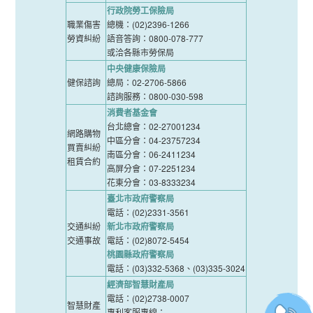
行政院勞工保險局
職業傷害
總機：(02)2396-1266
勞資糾紛
語音答詢：0800-078-777
或洽各縣市勞保局
中央健康保險局
健保諮詢
總局：02-2706-5866
諮詢服務：0800-030-598
消費者基金會
台北總會：02-27001234
網路購物
中區分會：04-23757234
買賣糾紛
南區分會：06-2411234
租賃合約
高屏分會：07-2251234
花東分會：03-8333234
臺北市政府警察局
電話：(02)2331-3561
交通糾紛
新北市政府警察局
交通事故
電話：(02)8072-5454
桃園縣政府警察局
電話：(03)332-5368、(03)335-3024
經濟部智慧財產局
電話：(02)2738-0007
智慧財產
專利客服專線：