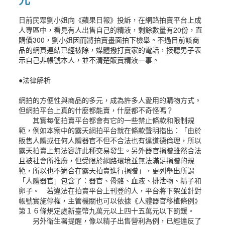
日前民眾劉小姐向《蘋果日報》投訴，在網路拍賣平台上成
人專區中，看見有人出售自己的精液，剩餘數量有20份，直
購價300，劉小姐因而將拍賣畫面拍下檢舉。不過目前該商
品的網頁連結已經被除，媒體撥打賣家的電話，接聽男子表
示自己非帳號本人，並不清楚販賣精液一事。
●法律解析
網拍的方便性與商品的多元，成為許多人愛用的購物方式。
但網拍平台上真的什麼都能賣，什麼都不奇怪嗎？
其實每個拍賣平台都會有它的一些禁止條款和限制規
範，例如本案中的露天網拍平台就在條款聲明指出：「由於
販售人體或任何人體器官不但不合法也有違道德倫理，所以
露天拍賣上無法容許此種交易發生。另外器官捐贈雖然合法
且被社會所推廣，但受限於網路環境並無法滿足捐贈的規
範，所以也不適合在露天拍賣進行捐贈」，更列舉出所謂
「人體器官」包含了：器官、骨骼、血液、排泄物、精子和
卵子。 若違法在拍賣平台上刊登的人，平台將下架並針對
帳號實施停權，主管機關也可以依據《人體器官移植條例》
第１６條規定處新臺幣九萬元以上四十五萬元以下罰鍰。
另外衛生署提醒，像以精子出售營利為例，已經違反了