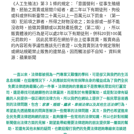
《人工生殖法》第３１條的規定：「意圖營利，從事生殖細
胞、胚胎之買賣或居間介紹者，處二年以下有期徒刑、拘役
或科或併科新臺幣二十萬元以上一百萬元以下罰金。（第一
項）犯前項之罪者，所得之財物沒收之；如全部或一部不能
沒收時，追徵其價額或以其財產抵償之（第二項）」，所以
販賣體液的行為是可以處2年以下有期徒刑，併科20到100萬
元罰款的。 因此民眾若在網拍平台上從事買賣，販賣商品
的內容若有爭議性應該先行查證，以免買賣到法令規定限制
或網站規範禁止販售的違禁品，因而觸法卻不自知。 資料來
源：蘋果新聞
一直以來，法律都被視為一門專業又難懂的學科，可是卻又與我們的生活
息息相關，在這種情況下，人民應該如何有效保障自身的權益成為了我們全民
免費法律諮詢最關心的一件事。法律諮詢的意義並不是教導民眾如何打贏官
司，還是尋找可逃避歸咎的法律漏洞，而是對於有需要幫助，或是對法律有疑
義的人民提供一個正確的法律方向，所以我們在網站上提供了一般民眾容易遇
到的法律問題，包含：
行為，
家事、婚姻、繼承、車禍法律以及其他生活法律
希望能先透過簡易的問與答解決一些簡單的法律問題，其次，我們也希望進來
全民免費法律諮詢網的朋友，能夠獲得一些常用的法律知識，所以也針對相關
新聞做出法律方面的見解，期望能帶給需要法律諮詢的朋友提供第一層面的幫
助，若還有其他未解的疑問，也歡迎撥打我們的免費法律諮詢專線來洽談諮