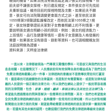
親情的機會，如果法院沒有做出裁定減少張女的探視權，但
前夫卻不讓張女探視，則已違反規定。本件張女亦可先找前
夫重新協議，維持目前的探視時間及次數，如果前夫不願
意，張女可向法院聲請變更會面方式之訴，甚至依民法第
1055條第3項聲請監護權改定。而依民法第1055條之1規
定，張女除要舉證前夫家對子女教養照顧上的不利情事，更
要說明張女適合照顧小孩的原因，例如：張女的經濟能力、
上班情形、品行及健康等情形，還有子女意願及人格發展的
需要。如果張女沒有錄音、錄影等資料，也可請相關親友到
法庭說明做為證據。
資料來源：天秤座法律網
一直以來，法律都被視為一門專業又難懂的學科，可是卻又與我們的生活
息息相關，在這種情況下，人民應該如何有效保障自身的權益成為了我們全民
免費法律諮詢最關心的一件事。法律諮詢的意義並不是教導民眾如何打贏官
司，還是尋找可逃避歸咎的法律漏洞，而是對於有需要幫助，或是對法律有疑
義的人民提供一個正確的法律方向，所以我們在網站上提供了一般民眾容易遇
到的法律問題，包含：
行為，
家事、婚姻、繼承、車禍法律以及其他生活法律
希望能先透過簡易的問與答解決一些簡單的法律問題，其次，我們也希望進來
全民免費法律諮詢網的朋友，能夠獲得一些常用的法律知識，所以也針對相關
新聞做出法律方面的見解，期望能帶給需要法律諮詢的朋友提供第一層面的幫
助，若還有其他未解的疑問，也歡迎撥打我們的免費法律諮詢專線來洽談諮