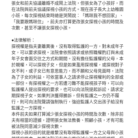
張女和前夫協議離婚不成鬧上法院，但張女為了小孩好，而
在法院與前夫協議探視小孩的方式。現在孩子長大上幼稚園
小班，每次探視結束時總是哭鬧說：「媽咪我不想回家」、
「我要跟媽咪住」，前夫亦打算更改張女探視小孩的時間及
次數，甚至不讓張女探視小孩。
●法律解析：
探視權是指夫妻離異後，沒有取得監護的一方，對未成年子
女，可以要求探視。法院會依照請求或依照職權酌訂與未成
年子女會面交往之方式和期間。沒有擔任監護權的父母，本
於親權，可以探視子女，但是如果濫用探視權，或探視對子
女不利，或子女已有意思能力，而不願和父母見面時，法院
為了子女的利益，可依當事人之請求停止探視權利的全部或
一部份。有探視權之一方若遭刁難不能探視孩子時，可以向
監護權人提出探視的要求，也可以向法院提起訴訟，請求定
期探視子女。如果判決獲得勝訴，但有監護之一方仍不履
行，則可向法院聲請強制執行，強迫監護人交出孩子給沒有
監護之一方探視。
本件前夫如果打算減少張女探視小孩的時間及次數，除非前
夫有相當的證據，證明張女無法教養、照顧小孩，才有可能
被法院同意減少探視次數。
探視小孩的目的就是維繫沒有取得監護權一方之父母與小孩