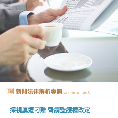
探視屢遭刁難 聲請監護權改定