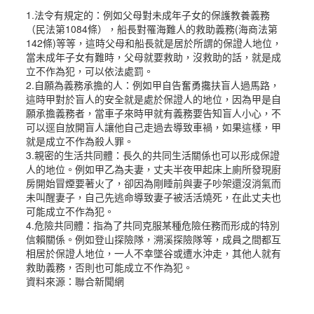
1.法令有規定的：例如父母對未成年子女的保護教養義務
（民法第1084條），船長對罹海難人的救助義務(海商法第
142條)等等，這時父母和船長就是居於所謂的保證人地位，
當未成年子女有難時，父母就要救助，沒救助的話，就是成
立不作為犯，可以依法處罰。
2.自願為義務承擔的人：例如甲自告奮勇攙扶盲人過馬路，
這時甲對於盲人的安全就是處於保證人的地位，因為甲是自
願承擔義務者，當車子來時甲就有義務要告知盲人小心，不
可以逕自放開盲人讓他自己走過去導致車禍，如果這樣，甲
就是成立不作為殺人罪。
3.親密的生活共同體：長久的共同生活關係也可以形成保證
人的地位。例如甲乙為夫妻，丈夫半夜甲起床上廁所發現廚
房開始冒煙要著火了，卻因為剛睡前與妻子吵架還沒消氣而
未叫醒妻子，自己先逃命導致妻子被活活燒死，在此丈夫也
可能成立不作為犯。
4.危險共同體：指為了共同克服某種危險任務而形成的特別
信賴關係。例如登山探險隊，溯溪探險隊等，成員之間都互
相居於保證人地位，一人不幸墜谷或遭水沖走，其他人就有
救助義務，否則也可能成立不作為犯。
資料來源：聯合新聞網