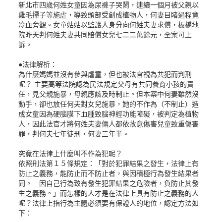
新北市四歲何姓女童因為尿褲子哭鬧，連續一個月被父親以
雞毛撢子等施虐，導致頭部受創成植物人，何妻目睹過程竟
冷血旁觀。女童姑姑以監護人身分向何姓夫妻求償，板橋地
院昨天判何姓夫妻共同賠償女兒七二二萬餘元，全案可上
訴。
●法律解析：
為什麼媽媽並沒有參與虐童，但也被法官視為共犯而判刑
呢？ 主要高等法院認為民法規定父母有共同養育小孩的責
任，見父親施暴，母親應該及時制止。但本案中何妻雖然沒
動手，卻也放任何夫對女兒施暴，她的不作為（不制止）造
成女童因為硬腦膜下血腫致腦神經功能障礙，被判定為植物
人，因此法官才將何姓夫妻倆人都依故意傷害兒童致重傷害
罪，判何夫七年徒刑，何妻三年半。
究竟在法律上什麼叫不作為犯呢？
依照刑法第１５條規定：「對於犯罪結果之發生，法律上有
防止之義務，能防止而不防止者，與因積極行為發生結果者
同。 因自己行為致有發生犯罪結果之危險者，負防止其發
生之義務。」而怎樣的人才是在法律上具有防止之義務的人
呢？法律上指行為主體必須要有保證人的地位，認定方法如
下：