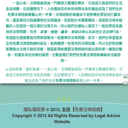
一直以來，法律都被視為一門專業又難懂的學科，可是卻又與我們的生活
息息相關，在這種情況下，人民應該如何有效保障自身的權益成為了我們全民
免費法律諮詢最關心的一件事。法律諮詢的意義並不是教導民眾如何打贏官
司，還是尋找可逃避歸咎的法律漏洞，而是對於有需要幫助，或是對法律有疑
義的人民提供一個正確的法律方向，所以我們在網站上提供了一般民眾容易遇
到的法律問題，包含：
行為，
家事、婚姻、繼承、車禍法律以及其他生活法律
希望能先透過簡易的問與答解決一些簡單的法律問題，其次，我們也希望進來
全民免費法律諮詢網的朋友，能夠獲得一些常用的法律知識，所以也針對相關
新聞做出法律方面的見解，期望能帶給需要法律諮詢的朋友提供第一層面的幫
助，若還有其他未解的疑問，也歡迎撥打我們的免費法律諮詢專線來洽談諮
詢。
● 諮詢免費，權利無價。 一直以來，法律都被視為一門專業又難懂的學科，可
是卻又與我們的生活息息相關，在這種情況下，人民應該如何有效保障自身的
權益成為了我們全民
免費法律諮詢
最關心的一件事。
隱私權政策
© 2013, 全民【
免費法律諮詢
】
Copyright © 2013 All Rights Reserved by Legal Advice
Website