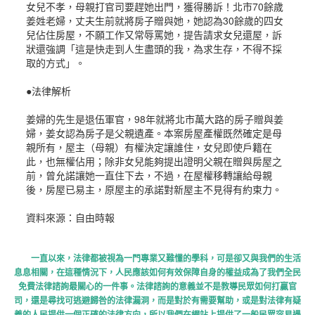
女兒不孝，母親打官司要趕她出門，獲得勝訴！北市70餘歲
姜姓老婦，丈夫生前就將房子贈與她，她認為30餘歲的四女
兒佔住房屋，不願工作又常辱罵她，提告請求女兒還屋，訴
狀還強調「這是快走到人生盡頭的我，為求生存，不得不採
取的方式」。
●法律解析
姜婦的先生是退伍軍官，98年就將北市萬大路的房子贈與姜
婦，姜女認為房子是父親遺產。本案房屋產權既然確定是母
親所有，屋主（母親）有權決定讓誰住，女兒即使戶籍在
此，也無權佔用；除非女兒能夠提出證明父親在贈與房屋之
前，曾允諾讓她一直住下去，不過，在屋權移轉讓給母親
後，房屋已易主，原屋主的承諾對新屋主不見得有約束力。
資料來源：自由時報
一直以來，法律都被視為一門專業又難懂的學科，可是卻又與我們的生活
息息相關，在這種情況下，人民應該如何有效保障自身的權益成為了我們全民
免費法律諮詢最關心的一件事。法律諮詢的意義並不是教導民眾如何打贏官
司，還是尋找可逃避歸咎的法律漏洞，而是對於有需要幫助，或是對法律有疑
義的人民提供一個正確的法律方向，所以我們在網站上提供了一般民眾容易遇