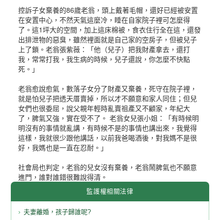
控訴子女棄養的86歲老翁，頭上戴著毛帽，還好已經被安置
在安置中心，不然天氣這麼冷，睡在自家院子裡可怎麼得
了。這1坪大的空間，加上這床棉被，食衣住行全在這，還發
出排泄物的惡臭，雖然裡面就是自己家的空房子，但被兒子
上了鎖。老翁張紫薇：「他（兒子）把我財產拿去，還打
我，常常打我，我生病的時候，兒子還說，你怎麼不快點
死。」
老翁愈說愈氣，數落子女分了財產又棄養，死守在院子裡，
就是怕兒子把透天厝賣掉，所以才不願意和家人同住；但兒
女們也很委屈，說父親年輕時亂賣祖產又不顧家，年紀大
了，脾氣又強，實在受不了。 老翁女兒張小姐：「有時候明
明沒有的事情就亂講，有時候不是的事情也講出來，我覺得
這樣，我就很少跟他講話，以前我爸喝酒後，對我媽不是很
好，我媽也是一直在忍耐。」
社會局也判定，老翁的兒女沒有棄養，老翁鬧脾氣也不願意
進門，誰對誰錯很難說得清。
監護權相關法律
夫妻離婚，孩子歸誰呢?