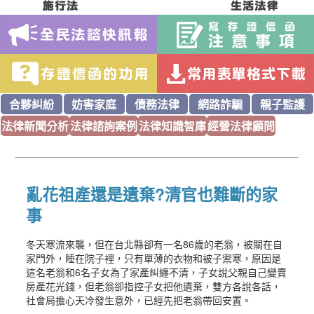
合夥糾紛
妨害家庭
債務法律
網路詐騙
親子監護
法律新聞分析
法律諮詢案例
法律知識智庫
經營法律顧問
亂花祖產還是遺棄?清官也難斷的家
事
冬天寒流來襲，但在台北縣卻有一名86歲的老翁，被關在自
家門外，睡在院子裡，只有單薄的衣物和被子禦寒，原因是
這名老翁和6名子女為了家產糾纏不清，子女說父親自己變賣
房產花光錢，但老翁卻指控子女把他遺棄，雙方各說各話，
社會局擔心天冷發生意外，已經先把老翁帶回安置。