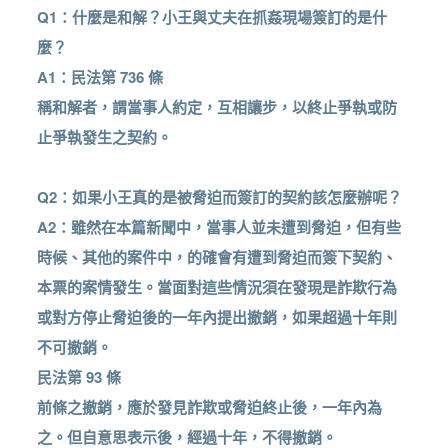
Q1：什麼是和解？小王與丈夫在抓姦現場簽訂的是什
麼？
A1：民法第 736 條
稱和解者，謂當事人約定，互相讓步，以終止爭執或防
止爭執發生之契約。
Q2：如果小王真的是被脅迫而簽訂的契約該怎麼辦呢？
A2：雖然在本篇新聞中，當事人並未遭到脅迫，但有些
時候、其他的案件中，的確會有遭到脅迫而簽下契約、
本票的案情發生。當面對這些情況須在發現是詐欺行為
或對方停止脅迫後的一年內提出撤銷，如果超過十年則
不可撤銷。
民法第 93 條
前條之撤銷，應於發見詐欺或脅迫終止後，一年內為
之。但自意思表示後，經過十年，不得撤銷。