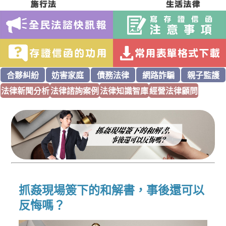
合夥糾紛
妨害家庭
債務法律
網路詐騙
親子監護
法律新聞分析
法律諮詢案例
法律知識智庫
經營法律顧問
抓姦現場簽下的和解書，事後還可以
反悔嗎？