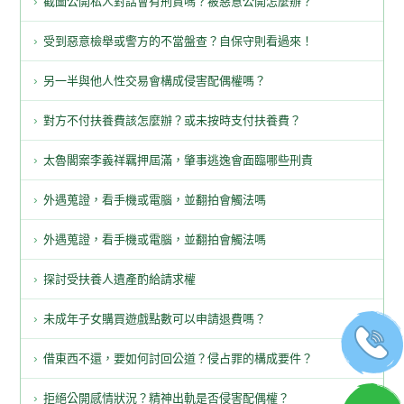
截圖公開私人對話會有刑責嗎？被惡意公開怎麼辦？
受到惡意檢舉或警方的不當盤查？自保守則看過來！
另一半與他人性交易會構成侵害配偶權嗎？
對方不付扶養費該怎麼辦？或未按時支付扶養費？
太魯閣案李義祥羈押屆滿，肇事逃逸會面臨哪些刑責
外遇蒐證，看手機或電腦，並翻拍會觸法嗎
外遇蒐證，看手機或電腦，並翻拍會觸法嗎
探討受扶養人遺產酌給請求權
未成年子女購買遊戲點數可以申請退費嗎？
借東西不還，要如何討回公道？侵占罪的構成要件？
拒絕公開感情狀況？精神出軌是否侵害配偶權？