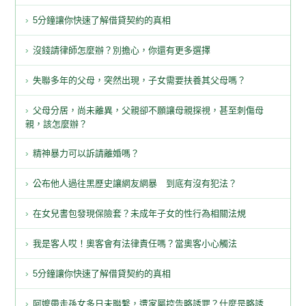
5分鐘讓你快速了解借貸契約的真相
沒錢請律師怎麼辦？別擔心，你還有更多選擇
失聯多年的父母，突然出現，子女需要扶養其父母嗎？
父母分居，尚未離異，父親卻不願讓母親探視，甚至刺傷母
親，該怎麼辦？
精神暴力可以訴請離婚嗎？
公布他人過往黑歷史讓網友網暴 到底有沒有犯法？
在女兒書包發現保險套？未成年子女的性行為相關法規
我是客人哎！奧客會有法律責任嗎？當奧客小心觸法
5分鐘讓你快速了解借貸契約的真相
阿嬤帶走孫女多日未聯繫，遭家屬控告略誘罪？什麼是略誘