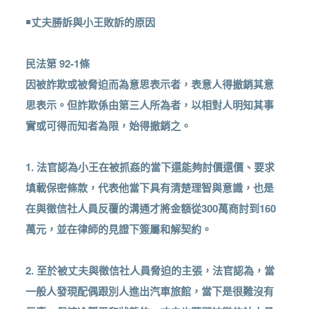
￭丈夫勝訴與小王敗訴的原因
民法第 92-1條
因被詐欺或被脅迫而為意思表示者，表意人得撤銷其意
思表示。但詐欺係由第三人所為者，以相對人明知其事
實或可得而知者為限，始得撤銷之。
1. 法官認為小王在被抓姦的當下還能夠討價還價、要求
填載保密條款，代表他當下具有清楚理智與意識，也是
在與徵信社人員反覆的溝通才將金額從300萬商討到160
萬元，並在律師的見證下簽屬和解契約。
2. 至於被丈夫與徵信社人員脅迫的主張，法官認為，當
一般人發現配偶跟別人進出汽車旅館，當下是很難沒有