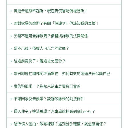
曾經告通姦不起訴，現在告侵害配偶權勝訴！
面對家暴怎麼辦？有關「保護令」你該知道的事情！
欠錢不還可告詐欺嗎？債務與詐欺的法律關係
還不出錢，債權人可以告詐欺嗎？
結婚前買房子，離婚後怎麼分？
鄰居總是在樓梯間堆滿雜物 如何有效的透過法律保護自己
我的狗很乖！？狗咬人飼主是要負刑責的
不讓回家反告離婚？談訴訟離婚的判決條件
侵入住宅？違法蒐證？汽車旅館抓姦到底行不行？
恐怖情人偷拍、散布裸照？遇到分手報復，該怎麼自保？