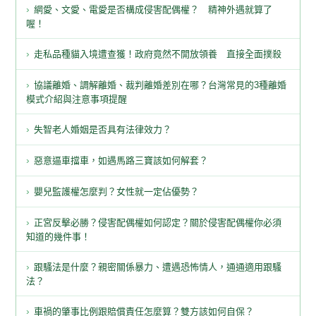
網愛、文愛、電愛是否構成侵害配偶權？ 精神外遇就算了
喔！
走私品種貓入境遭查獲！政府竟然不開放領養 直接全面撲殺
協議離婚、調解離婚、裁判離婚差別在哪？台灣常見的3種離婚
模式介紹與注意事項提醒
失智老人婚姻是否具有法律效力？
惡意逼車擋車，如遇馬路三寶該如何解套？
嬰兒監護權怎麼判？女性就一定佔優勢？
正宮反擊必勝？侵害配偶權如何認定？關於侵害配偶權你必須
知道的幾件事！
跟騷法是什麼？親密關係暴力、遭遇恐怖情人，通通適用跟騷
法？
車禍的肇事比例跟賠償責任怎麼算？雙方該如何自保？