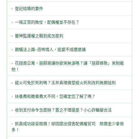
登記結婚的要件
一場正宮的敗仗，配偶權並不存在？
蕾神監護權之戰到底怎麼判
跟騷法上路–恐怖情人，追愛不成遭逮捕
花錢買公寓，惡鄰居讓你欲哭無淚嗎？讓「惡鄰條款」來制裁
他！
縱火可免於死刑嗎？玉井真理佛堂縱火死刑改判無期徒刑
扶養費和贍養費大不同，您確定您了解了嗎？
收到支付命令怎麼辦？置之不理還是？小心詐騙變合法
抓姦成功談妥賠償！卻因提出侵害配偶權官司 賠償金少拿很
多！