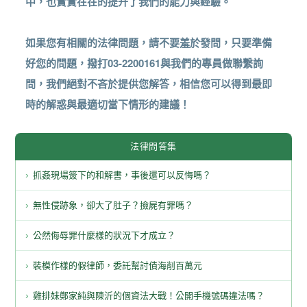
中，也實實在在的提升了我們的能力與經驗。
如果您有相關的法律問題，請不要羞於發問，只要準備
好您的問題，撥打03-2200161與我們的專員做聯繫詢
問，我們絕對不吝於提供您解答，相信您可以得到最即
時的解惑與最適切當下情形的建議！
法律問答集
抓姦現場簽下的和解書，事後還可以反悔嗎？
無性侵跡象，卻大了肚子？撿屍有罪嗎？
公然侮辱罪什麼樣的狀況下才成立？
裝模作樣的假律師，委託幫討債海削百萬元
雞排妹鄭家純與陳沂的個資法大戰！公開手機號碼違法嗎？