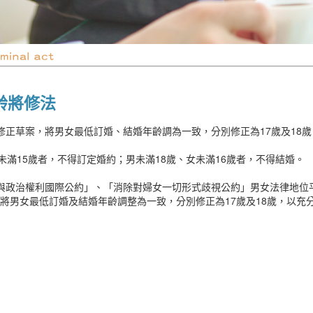
齡將修法
修正草案，將男女最低訂婚、結婚年齡調為一致，分別修正為17歲及18
未滿15歲者，不得訂定婚約；男未滿18歲、女未滿16歲者，不得結婚。
與政治權利國際公約」、「消除對婦女一切形式歧視公約」男女法律地位
定，將男女最低訂婚及結婚年齡調整為一致，分別修正為17歲及18歲，以