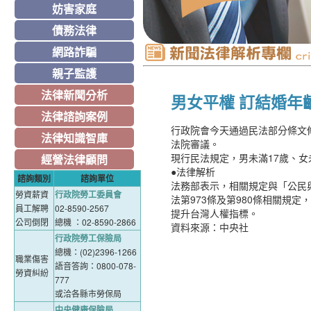
妨害家庭
債務法律
網路詐騙
親子監護
法律新聞分析
男女平權 訂結婚年
法律諮詢案例
行政院會今天通過民法部分條文
法律知識智庫
法院審議。
現行民法規定，男未滿17歲、女
經營法律顧問
●法律解析
諮詢類別
諮詢單位
法務部表示，相關規定與「公民
勞資薪資
行政院勞工委員會
法第973條及第980條相關規
員工解聘
02-8590-2567
提升台灣人權指標。
公司倒閉
總機 ：02-8590-2866
資料來源：中央社
行政院勞工保險局
總機：(02)2396-1266
職業傷害
語音答詢：0800-078-
勞資糾紛
777
或洽各縣市勞保局
中央健康保險局