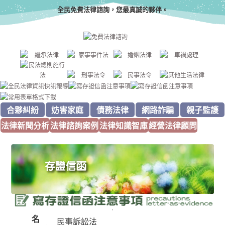
全民免費法律諮詢，您最真誠的夥伴。
合夥糾紛
妨害家庭
債務法律
網路詐騙
親子監護
法律新聞分析
法律諮詢案例
法律知識智庫
經營法律顧問
名
民事訴訟法