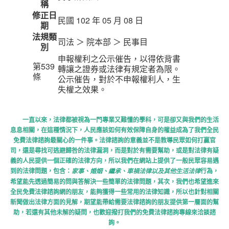
稱
修正日
民國 102 年 05 月 08 日
期
法規類
司法 ＞ 院本部 ＞ 民事目
別
申報權利之公示催告，以得依背書
第539
轉讓之證券或法律有規定者為限。
條
公示催告，對於不申報權利人，生
失權之效果。
一直以來，法律都被視為一門專業又難懂的學科，可是卻又與我們的生活
息息相關，在這種情況下，人民應該如何有效保障自身的權益成為了我們全民
免費法律諮詢最關心的一件事。法律諮詢的意義並不是教導民眾如何打贏官
司，還是尋找可逃避歸咎的法律漏洞，而是對於有需要幫助，或是對法律有疑
義的人民提供一個正確的法律方向，所以我們在網站上提供了一般民眾容易遇
到的法律問題，包含：
行為，
家事、婚姻、繼承、車禍法律以及其他生活法律
希望能先透過簡易的問與答解決一些簡單的法律問題，其次，我們也希望進來
全民免費法律諮詢網的朋友，能夠獲得一些常用的法律知識，所以也針對相關
新聞做出法律方面的見解，期望能帶給需要法律諮詢的朋友提供第一層面的幫
助，若還有其他未解的疑問，也歡迎撥打我們的免費法律諮詢專線來洽談諮
詢。