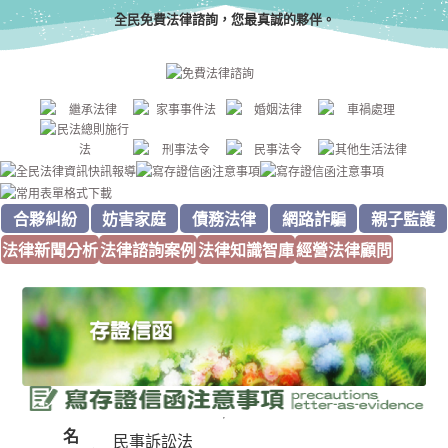
全民免費法律諮詢，您最真誠的夥伴。
合夥糾紛
妨害家庭
債務法律
網路詐騙
親子監護
法律新聞分析
法律諮詢案例
法律知識智庫
經營法律顧問
名
民事訴訟法