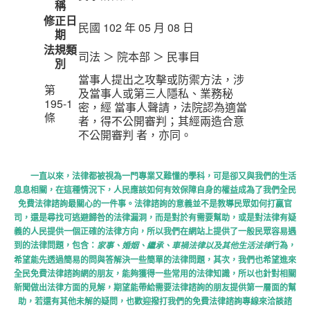
稱
修正日
民國 102 年 05 月 08 日
期
法規類
司法 ＞ 院本部 ＞ 民事目
別
當事人提出之攻擊或防禦方法，涉
第
及當事人或第三人隱私、業務秘
195-1
密，經 當事人聲請，法院認為適當
條
者，得不公開審判；其經兩造合意
不公開審判 者，亦同。
一直以來，法律都被視為一門專業又難懂的學科，可是卻又與我們的生活
息息相關，在這種情況下，人民應該如何有效保障自身的權益成為了我們全民
免費法律諮詢最關心的一件事。法律諮詢的意義並不是教導民眾如何打贏官
司，還是尋找可逃避歸咎的法律漏洞，而是對於有需要幫助，或是對法律有疑
義的人民提供一個正確的法律方向，所以我們在網站上提供了一般民眾容易遇
到的法律問題，包含：
行為，
家事、婚姻、繼承、車禍法律以及其他生活法律
希望能先透過簡易的問與答解決一些簡單的法律問題，其次，我們也希望進來
全民免費法律諮詢網的朋友，能夠獲得一些常用的法律知識，所以也針對相關
新聞做出法律方面的見解，期望能帶給需要法律諮詢的朋友提供第一層面的幫
助，若還有其他未解的疑問，也歡迎撥打我們的免費法律諮詢專線來洽談諮