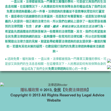
一直以來，法律都被視為一門專業又難懂的學科，可是卻又與我們的生活
息息相關，在這種情況下，人民應該如何有效保障自身的權益成為了我們全民
免費法律諮詢最關心的一件事。法律諮詢的意義並不是教導民眾如何打贏官
司，還是尋找可逃避歸咎的法律漏洞，而是對於有需要幫助，或是對法律有疑
義的人民提供一個正確的法律方向，所以我們在網站上提供了一般民眾容易遇
到的法律問題，包含：
行為，
家事、婚姻、繼承、車禍法律以及其他生活法律
希望能先透過簡易的問與答解決一些簡單的法律問題，其次，我們也希望進來
全民免費法律諮詢網的朋友，能夠獲得一些常用的法律知識，所以也針對相關
新聞做出法律方面的見解，期望能帶給需要法律諮詢的朋友提供第一層面的幫
助，若還有其他未解的疑問，也歡迎撥打我們的免費法律諮詢專線來洽談諮
詢。
● 諮詢免費，權利無價。 一直以來，法律都被視為一門專業又難懂的學科，可
是卻又與我們的生活息息相關，在這種情況下，人民應該如何有效保障自身的
權益成為了我們全民
免費法律諮詢
最關心的一件事。
隱私權政策
© 2013, 全民【
免費法律諮詢
】
Copyright © 2013 All Rights Reserved by Legal Advice
Website