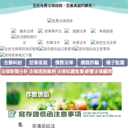
全民免費法律諮詢，您最真誠的夥伴。
合夥糾紛
妨害家庭
債務法律
網路詐騙
親子監護
法律新聞分析
法律諮詢案例
法律知識智庫
經營法律顧問
名
民事訴訟法