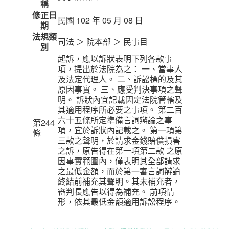
稱
修正日
民國 102 年 05 月 08 日
期
法規類
司法 ＞ 院本部 ＞ 民事目
別
起訴，應以訴狀表明下列各款事
項，提出於法院為之： 一、當事人
及法定代理人。 二、訴訟標的及其
原因事實。 三、應受判決事項之聲
明。 訴狀內宜記載因定法院管轄及
其適用程序所必要之事項。 第二百
六十五條所定準備言詞辯論之事
第244
項，宜於訴狀內記載之。 第一項第
條
三款之聲明，於請求金錢賠償損害
之訴，原告得在第一項第二款 之原
因事實範圍內，僅表明其全部請求
之最低金額，而於第一審言詞辯論
終結前補充其聲明。其未補充者，
審判長應告以得為補充。 前項情
形，依其最低金額適用訴訟程序。