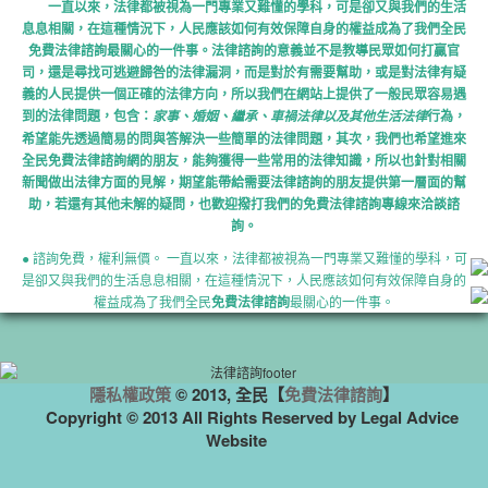
一直以來，法律都被視為一門專業又難懂的學科，可是卻又與我們的生活
息息相關，在這種情況下，人民應該如何有效保障自身的權益成為了我們全民
免費法律諮詢最關心的一件事。法律諮詢的意義並不是教導民眾如何打贏官
司，還是尋找可逃避歸咎的法律漏洞，而是對於有需要幫助，或是對法律有疑
義的人民提供一個正確的法律方向，所以我們在網站上提供了一般民眾容易遇
到的法律問題，包含：
行為，
家事、婚姻、繼承、車禍法律以及其他生活法律
希望能先透過簡易的問與答解決一些簡單的法律問題，其次，我們也希望進來
全民免費法律諮詢網的朋友，能夠獲得一些常用的法律知識，所以也針對相關
新聞做出法律方面的見解，期望能帶給需要法律諮詢的朋友提供第一層面的幫
助，若還有其他未解的疑問，也歡迎撥打我們的免費法律諮詢專線來洽談諮
詢。
● 諮詢免費，權利無價。 一直以來，法律都被視為一門專業又難懂的學科，可
是卻又與我們的生活息息相關，在這種情況下，人民應該如何有效保障自身的
權益成為了我們全民
免費法律諮詢
最關心的一件事。
隱私權政策
© 2013, 全民【
免費法律諮詢
】
Copyright © 2013 All Rights Reserved by Legal Advice
Website