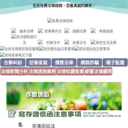
全民免費法律諮詢，您最真誠的夥伴。
合夥糾紛
妨害家庭
債務法律
網路詐騙
親子監護
法律新聞分析
法律諮詢案例
法律知識智庫
經營法律顧問
名
民事訴訟法