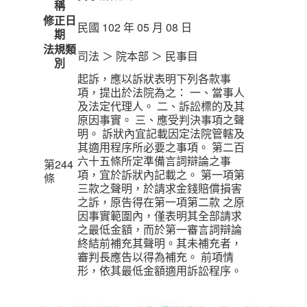
稱
修正日
民國 102 年 05 月 08 日
期
法規類
司法 ＞ 院本部 ＞ 民事目
別
起訴，應以訴狀表明下列各款事
項，提出於法院為之： 一、當事人
及法定代理人。 二、訴訟標的及其
原因事實。 三、應受判決事項之聲
明。 訴狀內宜記載因定法院管轄及
其適用程序所必要之事項。 第二百
六十五條所定準備言詞辯論之事
第244
項，宜於訴狀內記載之。 第一項第
條
三款之聲明，於請求金錢賠償損害
之訴，原告得在第一項第二款 之原
因事實範圍內，僅表明其全部請求
之最低金額，而於第一審言詞辯論
終結前補充其聲明。其未補充者，
審判長應告以得為補充。 前項情
形，依其最低金額適用訴訟程序。