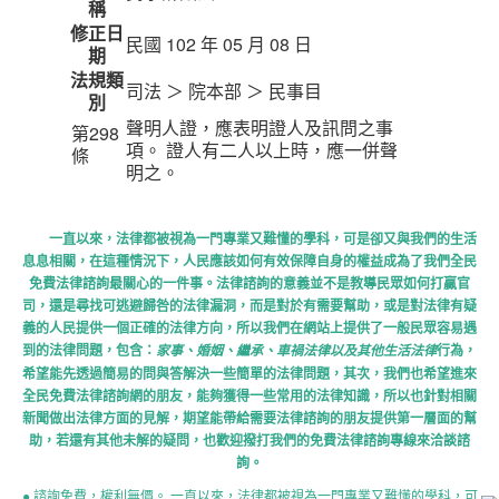
稱
修正日
民國 102 年 05 月 08 日
期
法規類
司法 ＞ 院本部 ＞ 民事目
別
聲明人證，應表明證人及訊問之事
第298
項。 證人有二人以上時，應一併聲
條
明之。
一直以來，法律都被視為一門專業又難懂的學科，可是卻又與我們的生活
息息相關，在這種情況下，人民應該如何有效保障自身的權益成為了我們全民
免費法律諮詢最關心的一件事。法律諮詢的意義並不是教導民眾如何打贏官
司，還是尋找可逃避歸咎的法律漏洞，而是對於有需要幫助，或是對法律有疑
義的人民提供一個正確的法律方向，所以我們在網站上提供了一般民眾容易遇
到的法律問題，包含：
行為，
家事、婚姻、繼承、車禍法律以及其他生活法律
希望能先透過簡易的問與答解決一些簡單的法律問題，其次，我們也希望進來
全民免費法律諮詢網的朋友，能夠獲得一些常用的法律知識，所以也針對相關
新聞做出法律方面的見解，期望能帶給需要法律諮詢的朋友提供第一層面的幫
助，若還有其他未解的疑問，也歡迎撥打我們的免費法律諮詢專線來洽談諮
詢。
● 諮詢免費，權利無價。 一直以來，法律都被視為一門專業又難懂的學科，可