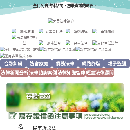
全民免費法律諮詢，您最真誠的夥伴。
合夥糾紛
妨害家庭
債務法律
網路詐騙
親子監護
法律新聞分析
法律諮詢案例
法律知識智庫
經營法律顧問
名
民事訴訟法