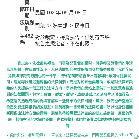
稱
修正日
民國 102 年 05 月 08 日
期
法規類
司法 ＞ 院本部 ＞ 民事目
別
第482
對於裁定，得為抗告。但別有不許
條
抗告之規定者，不在此限。
一直以來，法律都被視為一門專業又難懂的學科，可是卻又與我們的生活
息息相關，在這種情況下，人民應該如何有效保障自身的權益成為了我們全民
免費法律諮詢最關心的一件事。法律諮詢的意義並不是教導民眾如何打贏官
司，還是尋找可逃避歸咎的法律漏洞，而是對於有需要幫助，或是對法律有疑
義的人民提供一個正確的法律方向，所以我們在網站上提供了一般民眾容易遇
到的法律問題，包含：
行為，
家事、婚姻、繼承、車禍法律以及其他生活法律
希望能先透過簡易的問與答解決一些簡單的法律問題，其次，我們也希望進來
全民免費法律諮詢網的朋友，能夠獲得一些常用的法律知識，所以也針對相關
新聞做出法律方面的見解，期望能帶給需要法律諮詢的朋友提供第一層面的幫
助，若還有其他未解的疑問，也歡迎撥打我們的免費法律諮詢專線來洽談諮
詢。
● 諮詢免費，權利無價。 一直以來，法律都被視為一門專業又難懂的學科，可