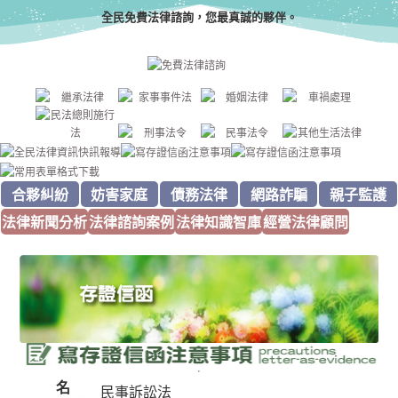
全民免費法律諮詢，您最真誠的夥伴。
合夥糾紛
妨害家庭
債務法律
網路詐騙
親子監護
法律新聞分析
法律諮詢案例
法律知識智庫
經營法律顧問
名
民事訴訟法