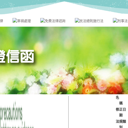
名
稱
修正日
期
法規類
別