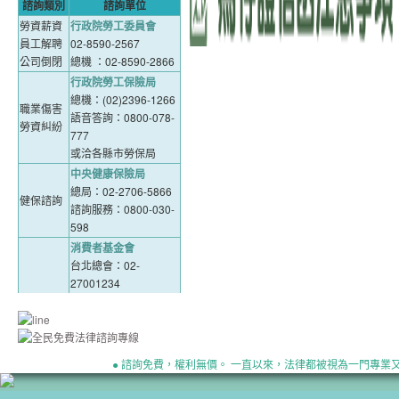
諮詢類別
諮詢單位
勞資薪資
行政院勞工委員會
員工解聘
02-8590-2567
公司倒閉
總機 ：02-8590-2866
行政院勞工保險局
總機：(02)2396-1266
職業傷害
語音答詢：0800-078-
勞資糾紛
777
或洽各縣市勞保局
中央健康保險局
總局：02-2706-5866
健保諮詢
諮詢服務：0800-030-
598
消費者基金會
台北總會：02-
27001234
中區分會：04-
網路購物
23757234
買賣糾紛
南區分會：06-
租賃合約
2411234
● 諮詢免費，權利無價。 一直以來，法律都被視為一門專
高屏分會：07-
2251234