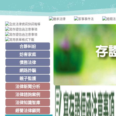
合夥糾紛
妨害家庭
債務法律
網路詐騙
親子監護
法律新聞分析
法律諮詢案例
法律知識智庫
經營法律顧問