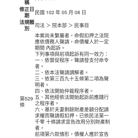
稱
修正日
民國 102 年 05 月 08 日
期
法規類
司法 ＞ 院本部 ＞ 民事目
別
本案尚未繫屬者，命假扣押之法院
應依債務人聲請，命債權人於一定
期間 內起訴。
下列事項與前項起訴有同一效力：
一、依督促程序，聲請發支付命令
者。
二、依本法聲請調解者。
三、依第三百九十五條第二項為聲
明者。
四、依法開始仲裁程序者。
五、其他經依法開始起訴前應踐行
第529
之程序者。
條
六、基於夫妻剩餘財產差額分配請
求權而聲請假扣押，已依民法第一
千零 十條請求宣告改用分別財產制
者。
前項第六款情形，債權人應於宣告