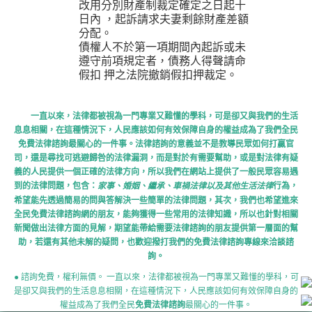
改用分別財產制裁定確定之日起十
日內 ，起訴請求夫妻剩餘財產差額
分配。
債權人不於第一項期間內起訴或未
遵守前項規定者，債務人得聲請命
假扣 押之法院撤銷假扣押裁定。
一直以來，法律都被視為一門專業又難懂的學科，可是卻又與我們的生活
息息相關，在這種情況下，人民應該如何有效保障自身的權益成為了我們全民
免費法律諮詢最關心的一件事。法律諮詢的意義並不是教導民眾如何打贏官
司，還是尋找可逃避歸咎的法律漏洞，而是對於有需要幫助，或是對法律有疑
義的人民提供一個正確的法律方向，所以我們在網站上提供了一般民眾容易遇
到的法律問題，包含：
行為，
家事、婚姻、繼承、車禍法律以及其他生活法律
希望能先透過簡易的問與答解決一些簡單的法律問題，其次，我們也希望進來
全民免費法律諮詢網的朋友，能夠獲得一些常用的法律知識，所以也針對相關
新聞做出法律方面的見解，期望能帶給需要法律諮詢的朋友提供第一層面的幫
助，若還有其他未解的疑問，也歡迎撥打我們的免費法律諮詢專線來洽談諮
詢。
● 諮詢免費，權利無價。 一直以來，法律都被視為一門專業又難懂的學科，可
是卻又與我們的生活息息相關，在這種情況下，人民應該如何有效保障自身的
權益成為了我們全民
免費法律諮詢
最關心的一件事。