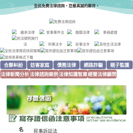
全民免費法律諮詢，您最真誠的夥伴。
合夥糾紛
妨害家庭
債務法律
網路詐騙
親子監護
法律新聞分析
法律諮詢案例
法律知識智庫
經營法律顧問
名
民事訴訟法