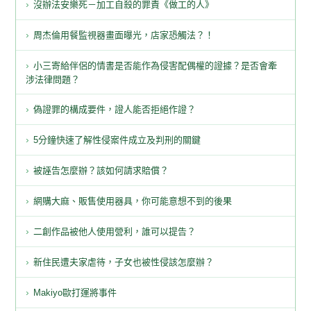
沒辦法安樂死－加工自殺的罪責《做工的人》
周杰倫用餐監視器畫面曝光，店家恐觸法？！
小三寄給伴侶的情書是否能作為侵害配偶權的證據？是否會牽
涉法律問題？
偽證罪的構成要件，證人能否拒絕作證？
5分鐘快速了解性侵案件成立及判刑的關鍵
被誣告怎麼辦？該如何請求賠償？
網購大麻、販售使用器具，你可能意想不到的後果
二創作品被他人使用營利，誰可以提告？
新住民遭夫家虐待，子女也被性侵該怎麼辦？
Makiyo歐打運將事件