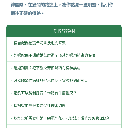
律團隊，在迷惘的路途上，為你點亮一盞明燈，指引你
通往正確的道路。
法律諮詢案例
侵害配偶權提告範圍及追溯時效
外遇配偶不想離婚怎麼辦？淺談外遇切結書的保障
逃避刑責？犯下縱火罪卻聲稱有精神疾病
淺談隱瞞性病卻與他人性交，會觸犯到的刑責
婚約可以強制履行？悔婚有什麼後果？
探討智能障礙者遭受性侵害問題
放煙火前需要申請？絢麗煙花小心犯法！爆竹煙火管理條例