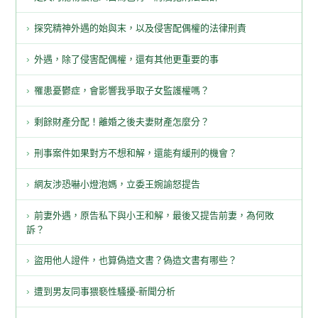
探究精神外遇的始與末，以及侵害配偶權的法律刑責
外遇，除了侵害配偶權，還有其他更重要的事
罹患憂鬱症，會影響我爭取子女監護權嗎？
剩餘財產分配！離婚之後夫妻財產怎麼分？
刑事案件如果對方不想和解，還能有緩刑的機會？
網友涉恐嚇小燈泡媽，立委王婉諭怒提告
前妻外遇，原告私下與小王和解，最後又提告前妻，為何敗
訴？
盜用他人證件，也算偽造文書？偽造文書有哪些？
遭到男友同事猥褻性騷擾-新聞分析