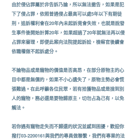
由於侵佔罪屬於非告訴乃論，所以無法撤告，如果是犯
下了侵占罪，依照普通侵占最高可以處5年以下有期徒
刑，追訴權利會在20年內未起訴竟會失效，也就是說發
生事件後開始計算20年，如果超過了20年就無法再以侵
占罪來審理，即便此案向法院提起訴訟，檢察官後續會
依職權做不起訴處分。
不論物品或是寵物的價值是否高昂，在部分原物主的心
目中都是無價的，如果不小心遺失了，原物主勢必會慌
張難過。在此呼籲各位民眾，若有拾獲物品或是撿到別
人的寵物，務必還是要物歸原主，切勿占為己有，以免
觸法。
若你遇有寵物走失而不歸還的狀況並感到困擾，歡迎你
撥打03-2200161與我們的專員做聯繫，我們有專業的法