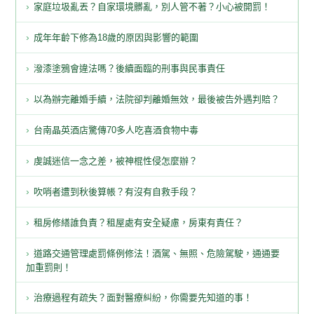
家庭垃圾亂丟？自家環境髒亂，別人管不著？小心被開罰！
成年年齡下修為18歲的原因與影響的範圍
潑漆塗鴉會違法嗎？後續面臨的刑事與民事責任
以為辦完離婚手續，法院卻判離婚無效，最後被告外遇判賠？
台南晶英酒店驚傳70多人吃喜酒食物中毒
虔誠迷信一念之差，被神棍性侵怎麼辦？
吹哨者遭到秋後算帳？有沒有自救手段？
租房修繕誰負責？租屋處有安全疑慮，房東有責任？
道路交通管理處罰條例修法！酒駕、無照、危險駕駛，通通要
加重罰則！
治療過程有疏失？面對醫療糾紛，你需要先知道的事！