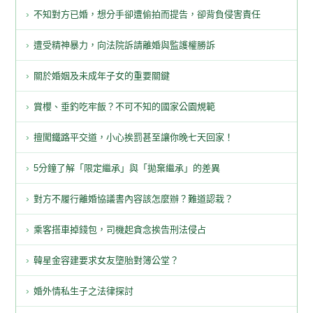
不知對方已婚，想分手卻遭偷拍而提告，卻背負侵害責任
遭受精神暴力，向法院訴請離婚與監護權勝訴
關於婚姻及未成年子女的重要關鍵
賞櫻、垂釣吃牢飯？不可不知的國家公園規範
擅闖鐵路平交道，小心挨罰甚至讓你晚七天回家！
5分鐘了解「限定繼承」與「拋棄繼承」的差異
對方不履行離婚協議書內容該怎麼辦？難道認栽？
乘客搭車掉錢包，司機起貪念挨告刑法侵占
韓星金容建要求女友墮胎對簿公堂？
婚外情私生子之法律探討