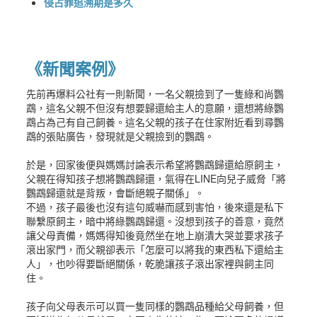
侵占罪追溯期是多久
《新聞案例》
先前再爆料公社有一則新聞，一名父親撿到了一隻綠和尚鸚
鵡，這名父親不但沒有想要歸還給主人的意願，還想將綠鸚
鵡占為己有自己飼養。這名父親的孩子在住家附近看到尋鸚
鵡的張貼廣告，發現就是父親撿到的鸚鵡。
於是，回家後便與媽媽討論表示希望將鸚鵡歸還給原飼主，
父親在得知孩子想將鸚鵡歸還，氣得在LINE向兒子威脅「將
鸚鵡歸還就是背叛，會斷絕親子關係」。
不過，孩子最後也沒有這句威嚇而感到害怕，後來還是私下
聯繫原飼主，暗中將綠鸚鵡歸還。沒想到孩子的善意，竟然
讓父母責備，媽媽得知後竟然坐在地上崩潰大哭並要求孩子
滾出家門，而父親卻表示「怎麼可以將我的東西私下還給主
人」，也吵得要斷絕關係，乾脆讓孩子滾出家裡與飼主同
住。
孩子向父母表示可以買一隻同樣的鸚鵡品種給父母飼養，但