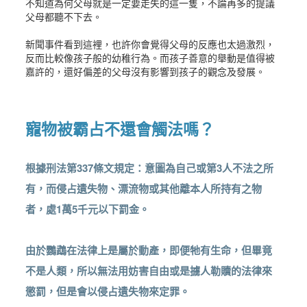
不知道為何父母就是一定要走失的這一隻，不論再多的提議
父母都聽不下去。
新聞事件看到這裡，也許你會覺得父母的反應也太過激烈，
反而比較像孩子般的幼稚行為。而孩子善意的舉動是值得被
嘉許的，還好偏差的父母沒有影響到孩子的觀念及發展。
寵物被霸占不還會觸法嗎？
根據刑法第337條文規定：意圖為自己或第3人不法之所
有，而侵占遺失物、漂流物或其他離本人所持有之物
者，處1萬5千元以下罰金。
由於鸚鵡在法律上是屬於動產，即便牠有生命，但畢竟
不是人類，所以無法用妨害自由或是擄人勒贖的法律來
懲罰，但是會以侵占遺失物來定罪。