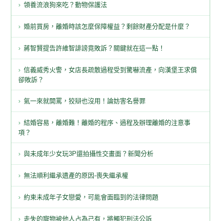
領養流浪狗來吃？動物保護法
婚前買房，離婚時該怎麼保障權益？剩餘財產分配是什麼？
蔣智賢提告許維智誹謗竟敗訴？關鍵就在這一點！
信義威秀火警，女店長疏散過程受到驚嚇流產，向漢堡王求償
卻敗訴？
氣一來就開罵，狡辯也沒用！論妨害名譽罪
結婚容易，離婚難！離婚的程序、過程及辦理離婚的注意事
項？
與未成年少女玩3P還拍攝性交畫面？新聞分析
無法順利繼承遺產的原因-喪失繼承權
約束未成年子女戀愛，可能會面臨到的法律問題
走失的寵物被他人占為己有，將觸犯刑法公訴