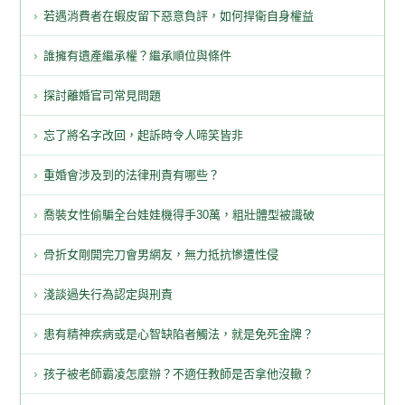
若遇消費者在蝦皮留下惡意負評，如何捍衛自身權益
誰擁有遺產繼承權？繼承順位與條件
探討離婚官司常見問題
忘了將名字改回，起訴時令人啼笑皆非
重婚會涉及到的法律刑責有哪些？
喬裝女性偷騙全台娃娃機得手30萬，粗壯體型被識破
骨折女剛開完刀會男網友，無力抵抗慘遭性侵
淺談過失行為認定與刑責
患有精神疾病或是心智缺陷者觸法，就是免死金牌？
孩子被老師霸凌怎麼辦？不適任教師是否拿他沒轍？