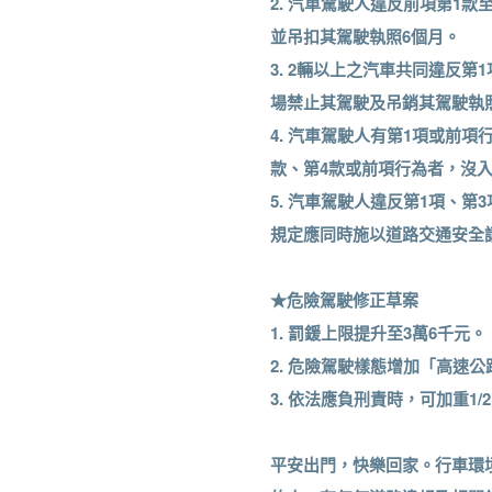
2. 汽車駕駛人違反前項第1
並吊扣其駕駛執照6個月。
3. 2輛以上之汽車共同違反
場禁止其駕駛及吊銷其駕駛執
4. 汽車駕駛人有第1項或前
款、第4款或前項行為者，沒
5. 汽車駕駛人違反第1項、
規定應同時施以道路交通安全
★危險駕駛修正草案
1. 罰鍰上限提升至3萬6千元。
2. 危險駕駛樣態增加「高速
3. 依法應負刑責時，可加重1/
平安出門，快樂回家。行車環