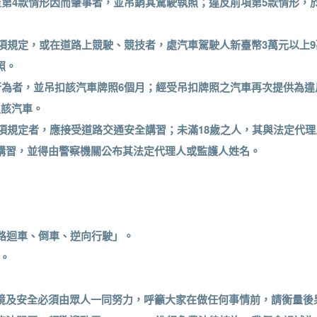
款至第4款情形因而肇事者，並吊銷其駕駛執照；違反前項第5款情形，
第1項規定，或在道路上競駛、競技者，處汽車駕駛人新臺幣3萬元以上
照。
項行為者，並吊扣該汽車牌照6個月；經受吊扣牌照之汽車再次提供為違
入該汽車。
第3項規定者，應接受道路交通安全講習；未滿18歲之人，其與法定代理
講習，並得由警察機關公布其法定代理人或監護人姓名。
公路迴車、倒車、逆向行駛」。
2。
境及安全必須由眾人一同努力，呼籲大家在做任何事情前，請衡量後