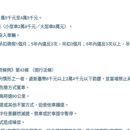
1萬5千元至4萬5千元。
額（小型車2萬4千元／大型車8萬元）。
，沒入車輛。
，吊扣牌照1個月；5年內違反2次，吊扣3個月；5年內違反3次以上，吊
條例》第43條 （現行法條）
下列情形之一者，處新臺幣6千元以上2萬4千元以下罰鍰，並當場禁止
他危險方式駕車。
高時速60公里。
車道或其他不當方式，迫使他車讓道。
途中任意驟然減速、煞車或於車道中暫停。
方式造成噪音。