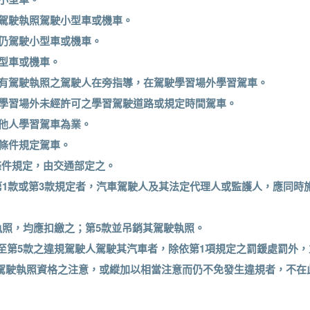
之駕駛執照駕駛小型車或機車。
銷仍駕駛小型車或機車。
小型車或機車。
領有駕駛執照之駕駛人在旁指導，在駕駛學習場外學習駕車。
駛學習場外未經許可之學習駕駛道路或規定時間駕車。
導他人學習駕車為業。
照條件規定駕車。
照條件規定，由交通部定之。
1項第1款或第3款規定者，汽車駕駛人及其法定代理人或監護人，應同
駛執照，均應扣繳之；第5款並吊銷其駕駛執照。
1款至第5款之違規駕駛人駕駛其汽車者，除依第1項規定之罰鍰處罰外
駕駛執照資格之注意，或縱加以相當注意而仍不免發生違規者，不在