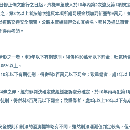
月26日修正條文施行之日起，汽機車駕駛人於10年內第2次違反第1項
罰之，第3次以上者按前次違反本項所處罰鍰金額加罰新臺幣9萬元，
以道路交通安全講習，公路主管機關得公布其姓名、照片及違法事實
不得再考領。
列情形之一者，處3年以下有期徒刑，得併科30萬元以下罰金：吐氣所
.05%以上。
以上10年以下有期徒刑，得併科2百萬元以下罰金；致重傷者，處1年以
第54條之罪，經有罪判決確定或經緩起訴處分確定，於10年內再犯第
徒刑，得併科3百萬元以下罰金；致重傷者，處3年以上10年以下有
安全規則和刑法的酒測標準略有不同，雖然刑法酒測值判定較高，但