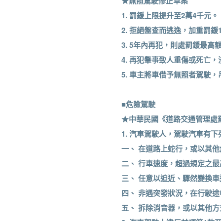
★無照駕駛修正草案
1. 罰鍰上限提升至2萬4千元。
2. 拒絕盤查而逃逸，加重罰鍰
3. 5年內再犯，則處罰鍰最高
4. 再犯肇事致人重傷或死亡
5. 車主將車借予無照者駕駛
■危險駕駛
★中華民國《道路交通管理處罰
1. 汽車駕駛人，駕駛汽車有
一、 在道路上蛇行，或以其
二、 行車速度，超過規定之最
三、 任意以迫近、驟然變換
四、 非遇突發狀況，在行駛
五、 拆除消音器，或以其他