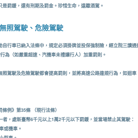
只是罰鍰，還有刑期及罰金。珍惜生命，遠離酒駕。
—無照駕駛、危險駕駛
動自行車已納入法條中，規定必須掛牌並投保強制險，經立院三讀通
駛行為（如嚴重超速、汽機車未禮讓行人）加重罰則。
無照駕駛及危險駕駛都會提高罰則，並將高速公路違規行為，如迴車
條例》第35條 （現行法條）
之一者，處新臺幣6千元以上1萬2千元以下罰鍰，並當場禁止其駕駛：
車或機車。
小型車。