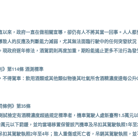
直以來，政府一直在做相關宣導，卻仍有人不將其當一回事。人人都
導致人的反應及判斷能力減弱，尤其無法面臨行駛中的任何突發狀況
。現政府逐年修法，酒駕罰則再度加重，期盼能遏止更多不法行為發
》第114條 酒測標準
不得駕車：飲用酒類或其他類似物後其吐氣所含酒精濃度達每公升0.
條例》第35條
經測試檢定有酒精濃度超過規定標準者，機車駕駛人處新臺幣1.5萬元
2萬元以下罰鍰，並均當場移置保管該汽機車及吊扣其駕駛執照1年至2
吊扣其駕駛執照2年至4年；致人重傷或死亡者，吊銷其駕駛執照，並