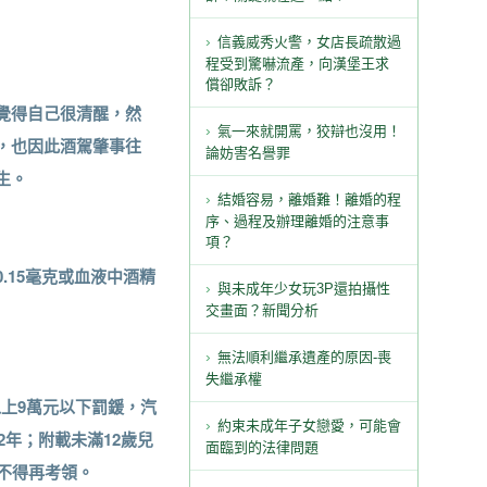
信義威秀火警，女店長疏散過
程受到驚嚇流產，向漢堡王求
償卻敗訴？
覺得自己很清醒，然
氣一來就開罵，狡辯也沒用！
，也因此酒駕肇事往
論妨害名譽罪
生。
結婚容易，離婚難！離婚的程
序、過程及辦理離婚的注意事
項？
15毫克或血液中酒精
與未成年少女玩3P還拍攝性
交畫面？新聞分析
無法順利繼承遺產的原因-喪
失繼承權
以上9萬元以下罰鍰，汽
約束未成年子女戀愛，可能會
年；附載未滿12歲兒
面臨到的法律問題
不得再考領。