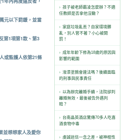
於1年內再度違反者，
孩子被老師霸凌怎麼辦？不適
任教師是否拿他沒轍？
9萬元以下罰鍰，並當
家庭垃圾亂丟？自家環境髒
亂，別人管不著？小心被開
反第1項第1款、第3
罰！
成年年齡下修為18歲的原因與
人或監護人依第21條
影響的範圍
潑漆塗鴉會違法嗎？後續面臨
的刑事與民事責任
以為辦完離婚手續，法院卻判
離婚無效，最後被告外遇判
賠？
台南晶英酒店驚傳70多人吃喜
酒食物中毒
果並想想家人及愛你
虔誠迷信一念之差，被神棍性