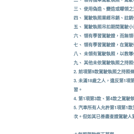
三、 使用偽造、變造或矇領
四、 駕駛執照業經吊銷、註
五、 駕駛執照吊扣期間駕駛
六、 領有學習駕駛證，而無
七、 領有學習駕駛證，在駕
八、 未領有駕駛執照，以教
九、 其他未依駕駛執照之持
2. 前項第9款駕駛執照之持
3. 未滿18歲之人，違反第
習。
4. 第1項第3款、第4款之駕
5. 汽車所有人允許第1項第
次。但如其已善盡查證駕駛人