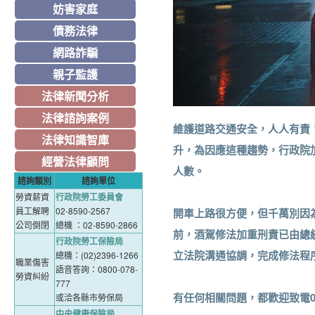
妨害家庭
債務法律
網路詐騙
親子監護
法律新聞分析
法律諮詢案例
維護道路交通安全，人人有責
法律知識智庫
升，為因應這種趨勢，行政院
經營法律顧問
人數。
諮詢類別
諮詢單位
勞資薪資
行政院勞工委員會
員工解聘
02-8590-2567
開車上路很方便，但千萬別因
公司倒閉
總機 ：02-8590-2866
前，酒駕修法加重刑責已由總
行政院勞工保險局
立法院溝通協調，完成修法程
總機：(02)2396-1266
職業傷害
語音答詢：0800-078-
勞資糾紛
777
有任何相關問題，都歡迎致電03
或洽各縣市勞保局
中央健康保險局