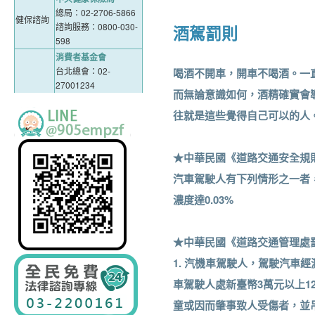
總局：02-2706-5866
健保諮詢
諮詢服務：0800-030-
酒駕罰則
598
消費者基金會
台北總會：02-
喝酒不開車，開車不喝酒。一
27001234
而無論意識如何，酒精確實會
中區分會：04-
網路購物
23757234
往就是這些覺得自己可以的人
買賣糾紛
南區分會：06-
租賃合約
2411234
高屏分會：07-
★中華民國《道路交通安全規則
2251234
汽車駕駛人有下列情形之一者，
花東分會：03-
8333234
濃度達0.03%
臺北市政府警察局
電話：(02)2331-3561
★中華民國《道路交通管理處罰
新北市政府警察局
交通糾紛
電話：(02)8072-5454
1. 汽機車駕駛人，駕駛汽車
交通事故
桃園縣政府警察局
車駕駛人處新臺幣3萬元以上1
電話：(03)332-
5368、(03)335-3024
童或因而肇事致人受傷者，並
經濟部智慧財產局