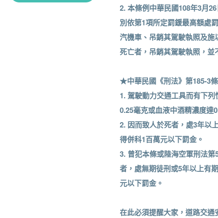
2. 本條例中華民國108年3
電話：(02)2738-0007
智慧財產
專利客服專線：
別依第1項所定罰鍰最高額處
商品專利
(02)8176-9009
商標查詢
汽機車、吊銷其駕駛執照及施
著作權諮詢專線：
(02)8732-2983
死亡者，吊銷其駕駛執照，並
★中華民國《刑法》第185-3條
1. 駕駛動力交通工具而有下
0.25毫克或血液中酒精濃度達0
2. 因而致人於死者，處3年
得併科1百萬元以下罰金。
3. 曾犯本條或陸海空軍刑法
者，處無期徒刑或5年以上有期
元以下罰金。
在此必須提醒大家，道路交通