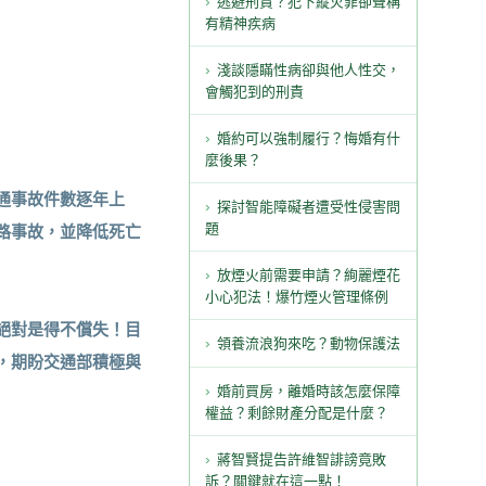
逃避刑責？犯下縱火罪卻聲稱
有精神疾病
淺談隱瞞性病卻與他人性交，
會觸犯到的刑責
婚約可以強制履行？悔婚有什
麼後果？
通事故件數逐年上
探討智能障礙者遭受性侵害問
路事故，並降低死亡
題
放煙火前需要申請？絢麗煙花
小心犯法！爆竹煙火管理條例
絕對是得不償失！目
領養流浪狗來吃？動物保護法
，期盼交通部積極與
婚前買房，離婚時該怎麼保障
權益？剩餘財產分配是什麼？
蔣智賢提告許維智誹謗竟敗
訴？關鍵就在這一點！