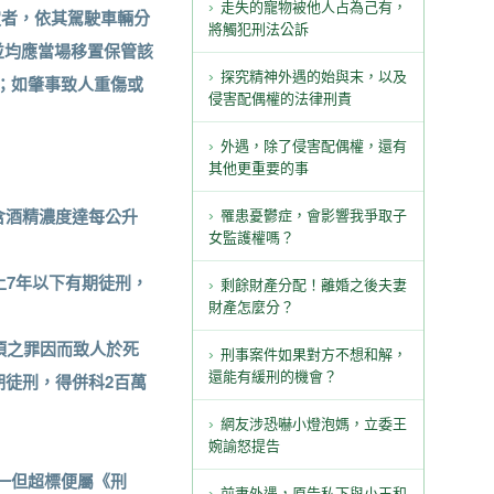
走失的寵物被他人占為己有，
規定者，依其駕駛車輛分
將觸犯刑法公訴
並均應當場移置保管該
探究精神外遇的始與末，以及
；如肇事致人重傷或
侵害配偶權的法律刑責
外遇，除了侵害配偶權，還有
其他更重要的事
含酒精濃度達每公升
罹患憂鬱症，會影響我爭取子
女監護權嗎？
上7年以下有期徒刑，
剩餘財產分配！離婚之後夫妻
財產怎麼分？
1項之罪因而致人於死
刑事案件如果對方不想和解，
還能有緩刑的機會？
期徒刑，得併科2百萬
網友涉恐嚇小燈泡媽，立委王
婉諭怒提告
一但超標便屬《刑
前妻外遇，原告私下與小王和