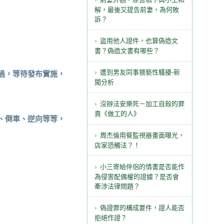
解，最後又提告前妻，為何敗
訴？
盜用他人證件，也算偽造文
書？偽造文書有哪些？
過，等待發布實施，
遭到男友同事猥褻性騷擾-新
聞分析
沒辦法安樂死－加工自殺的罪
責《做工的人》
、倒車、逆向等等，
周杰倫用餐監視器畫面曝光，
店家恐觸法？！
小三寄給伴侶的情書是否能作
為侵害配偶權的證據？是否會
牽涉法律問題？
偽證罪的構成要件，證人能否
拒絕作證？