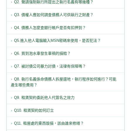
Q2. 聲請強制執行所提出之執行名義有哪幾種？
Q3. 債權人應如何調查債務人可供執行之財產？
Q4. 債務人怎麼查銀行帳戶是否有扣押到？
Q5.進入他人電腦輸入MSN密碼來使用，是否犯法？
Q6. 買到泡水車發生車禍的損賠？
Q7. 被討債公司暴力討債，法律有保障嗎？
Q8. 執行名義係命債務人拆屋還地，執行程序如何進行？可能
產生哪些費用？
Q9. 租賃契約委託他人代簽名之效力
Q10. 租賃契約如何訂立
Q11. 租屋處的東西毀損，該由誰來修繕？