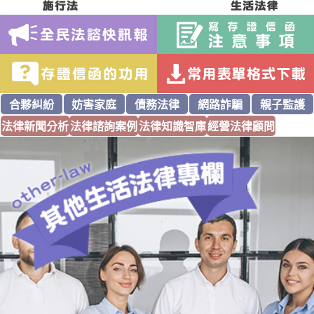
合夥糾紛
妨害家庭
債務法律
網路詐騙
親子監護
法律新聞分析
法律諮詢案例
法律知識智庫
經營法律顧問