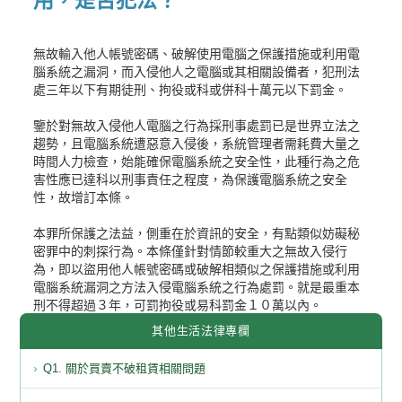
無故輸入他人帳號密碼、破解使用電腦之保護措施或利用電
腦系統之漏洞，而入侵他人之電腦或其相關設備者，犯刑法
處三年以下有期徒刑、拘役或科或併科十萬元以下罰金。
鑒於對無故入侵他人電腦之行為採刑事處罰已是世界立法之
趨勢，且電腦系統遭惡意入侵後，系統管理者需耗費大量之
時間人力檢查，始能確保電腦系統之安全性，此種行為之危
害性應已達科以刑事責任之程度，為保護電腦系統之安全
性，故增訂本條。
本罪所保護之法益，側重在於資訊的安全，有點類似妨礙秘
密罪中的刺探行為。本條僅針對情節較重大之無故入侵行
為，即以盜用他人帳號密碼或破解相類似之保護措施或利用
電腦系統漏洞之方法入侵電腦系統之行為處罰。就是最重本
刑不得超過３年，可罰拘役或易科罰金１０萬以內。
其他生活法律專欄
Q1. 關於買賣不破租賃相關問題