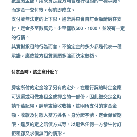
數量的金額，用來肯定雙方均會履行租約的一種承諾。
而定金一交付後，契約即成立。
支付並無法定的上下限，通常房東會自訂金額請房客支
付，定金多至數萬元，少至僅收500、1000，並沒有一定
的行情。
其實對承租的行為而言，不論定金的多少都是代表一種
承諾，應依雙方租賃意願多強而決定數額。
付定金時，該注意什麼？
房客所付的定金除了另有約定外，在履行契約時定金應
可返還或可做為租金或押金的一部份，因此繳交定金時
請千萬記得，請房東簽收收據，註明所支付的定金金
額、收款及付款人雙方姓名、身分證字號、定金保留期
限、違反約定之賠償方式等，以避免任何一方發生付訂
拒租卻又求償無門的情形。