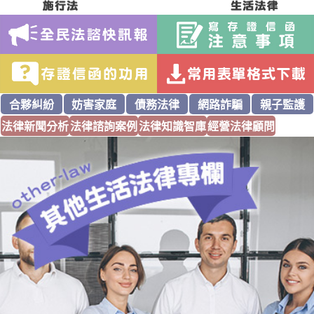
合夥糾紛
妨害家庭
債務法律
網路詐騙
親子監護
法律新聞分析
法律諮詢案例
法律知識智庫
經營法律顧問