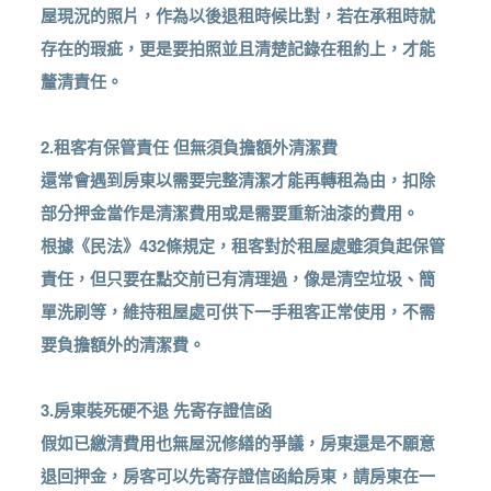
屋現況的照片，作為以後退租時候比對，若在承租時就
存在的瑕疵，更是要拍照並且清楚記錄在租約上，才能
釐清責任。
2.租客有保管責任 但無須負擔額外清潔費
還常會遇到房東以需要完整清潔才能再轉租為由，扣除
部分押金當作是清潔費用或是需要重新油漆的費用。
根據《民法》432條規定，租客對於租屋處雖須負起保管
責任，但只要在點交前已有清理過，像是清空垃圾、簡
單洗刷等，維持租屋處可供下一手租客正常使用，不需
要負擔額外的清潔費。
3.房東裝死硬不退 先寄存證信函
假如已繳清費用也無屋況修繕的爭議，房東還是不願意
退回押金，房客可以先寄存證信函給房東，請房東在一