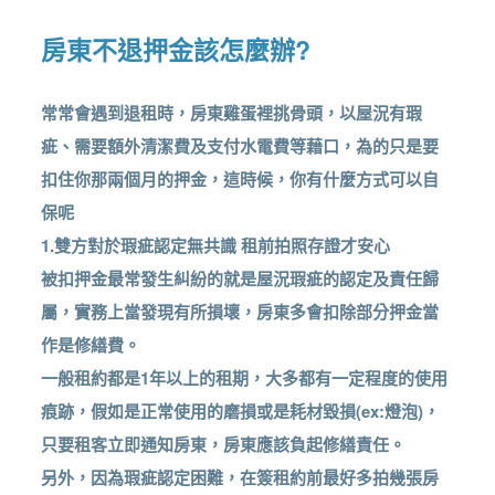
房東不退押金該怎麼辦?
常常會遇到退租時，房東雞蛋裡挑骨頭，以屋況有瑕
疵、需要額外清潔費及支付水電費等藉口，為的只是要
扣住你那兩個月的押金，這時候，你有什麼方式可以自
保呢
1.雙方對於瑕疵認定無共識 租前拍照存證才安心
被扣押金最常發生糾紛的就是屋況瑕疵的認定及責任歸
屬，實務上當發現有所損壞，房東多會扣除部分押金當
作是修繕費。
一般租約都是1年以上的租期，大多都有一定程度的使用
痕跡，假如是正常使用的磨損或是耗材毀損(ex:燈泡)，
只要租客立即通知房東，房東應該負起修繕責任。
另外，因為瑕疵認定困難，在簽租約前最好多拍幾張房