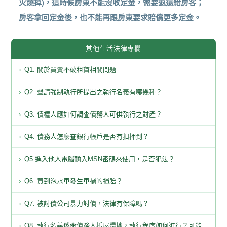
火燒掉)，這時候房東不能沒收定金，需要返還給房客；
房客拿回定金後，也不能再跟房東要求賠償更多定金。
其他生活法律專欄
Q1. 關於買賣不破租賃相關問題
Q2. 聲請強制執行所提出之執行名義有哪幾種？
Q3. 債權人應如何調查債務人可供執行之財產？
Q4. 債務人怎麼查銀行帳戶是否有扣押到？
Q5.進入他人電腦輸入MSN密碼來使用，是否犯法？
Q6. 買到泡水車發生車禍的損賠？
Q7. 被討債公司暴力討債，法律有保障嗎？
Q8. 執行名義係命債務人拆屋還地，執行程序如何進行？可能