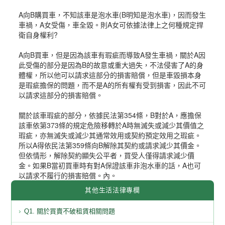
A向B購買車，不知該車是泡水車(B明知是泡水車)，因而發生
車禍，A女受傷，車全毀。則A女可依據法律上之何種規定捍
衛自身權利?
A向B買車，但是因為該車有瑕疵而導致A發生車禍，關於A因
此受傷的部分是因為B的故意或重大過失，不法侵害了A的身
體權，所以他可以請求這部分的損害賠償，但是車毀損本身
是瑕疵擔保的問題，而不是A的所有權有受到損害，因此不可
以請求這部分的損害賠償。
關於該車瑕疵的部分，依據民法第354條，B對於A，應擔保
該車依第373條的規定危險移轉於A時無滅失或減少其價值之
瑕疵，亦無滅失或減少其通常效用或契約預定效用之瑕疵。
所以A得依民法第359條向B解除其契約或請求減少其價金。
但依情形，解除契約顯失公平者，買受人僅得請求減少價
金。如果B當初買車時有對A保證該車非泡水車的話，A也可
以請求不履行的損害賠償。內。
其他生活法律專欄
Q1. 關於買賣不破租賃相關問題