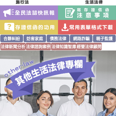
合夥糾紛
妨害家庭
債務法律
網路詐騙
親子監護
法律新聞分析
法律諮詢案例
法律知識智庫
經營法律顧問