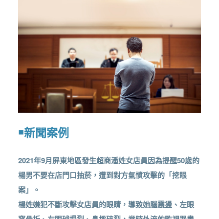
￭新聞案例
2021年9月屏東地區發生超商潘姓女店員因為提醒50歲的
楊男不要在店門口抽菸，遭到對方氣憤攻擊的「挖眼
案」。
楊姓嫌犯不斷攻擊女店員的眼睛，導致她腦震盪、左眼
窩骨折、左眼球塌裂、鼻樑碎裂，當時外流的監視器畫