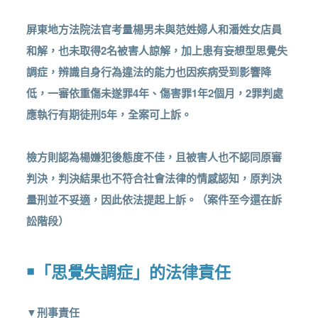
屏東地方法院法官考量楊男未與范姓婦人和潘姓女店員
和解，也未取得2名被害人諒解，加上患有妄想型思覺失
調症，辨識自身行為違法的能力也因疾病受到影響降
低，一審依重傷未遂罪4年、傷害罪1年2個月，2罪判處
應執行有期徒刑5年，全案可上訴。
檢方則認為楊嫌犯後態度不佳，且被害人也不認同原審
判決，判決結果也不符合社會法律的情感認知，原判決
量刑並不妥適，因此依法提起上訴。（案件至今還在訴
訟階段）
￭「思覺失調症」的法律責任
▼刑事責任