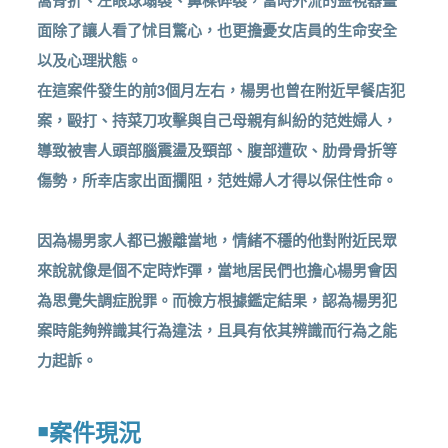
面除了讓人看了怵目驚心，也更擔憂女店員的生命安全
以及心理狀態。
在這案件發生的前3個月左右，楊男也曾在附近早餐店犯
案，毆打、持菜刀攻擊與自己母親有糾紛的范姓婦人，
導致被害人頭部腦震盪及頸部、腹部遭砍、肋骨骨折等
傷勢，所幸店家出面攔阻，范姓婦人才得以保住性命。
因為楊男家人都已搬離當地，情緒不穩的他對附近民眾
來說就像是個不定時炸彈，當地居民們也擔心楊男會因
為思覺失調症脫罪。而檢方根據鑑定結果，認為楊男犯
案時能夠辨識其行為違法，且具有依其辨識而行為之能
力起訴。
￭案件現況