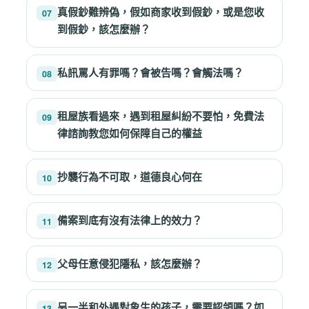
真假鈔難辨偽，假如商家收到假鈔，或是您收
07
到假鈔，該怎麼辦？
私訊罵人有罪嗎？會被告嗎？會觸法嗎？
08
租屋族看過來，遇到租屋糾紛不要怕，免費法
09
律諮詢教您如何保障自己的權益
抄襲行為不可取，道德良心何在
10
備案到底有沒有法律上的效力？
11
父母任意侵犯隱私，該怎麼辦？
12
另一半和外遇對象生的孩子，需要認領嗎？如
13