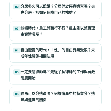
分居多久可以離婚？分居等於惡意遺棄嗎？夫
02
妻分居，該如何保障自己的權益？
斜槓時代，員工兼職行不行？雇主能以兼職理
03
由資遣我嗎？
自由戀愛的時代，「性」的自由有無受限？未
04
成年性關係相關法規
一定要請律師嗎？先從了解律師的工作與審級
05
制度開始
長孫可以分遺產嗎？何謂遺產中的特留分？遺
06
產與遺囑的關係