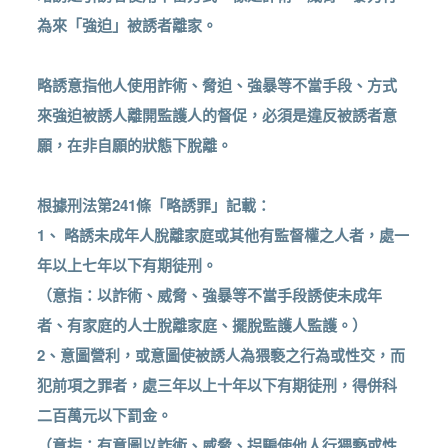
為來「強迫」被誘者離家。
略誘意指他人使用詐術、脅迫、強暴等不當手段、方式
來強迫被誘人離開監護人的督促，必須是違反被誘者意
願，在非自願的狀態下脫離。
根據刑法第241條「略誘罪」記載：
1、 略誘未成年人脫離家庭或其他有監督權之人者，處一
年以上七年以下有期徒刑。
（意指：以詐術、威脅、強暴等不當手段誘使未成年
者、有家庭的人士脫離家庭、擺脫監護人監護。）
2、意圖營利，或意圖使被誘人為猥褻之行為或性交，而
犯前項之罪者，處三年以上十年以下有期徒刑，得併科
二百萬元以下罰金。
（意指：有意圖以詐術、威脅、拐騙使他人行猥褻或性