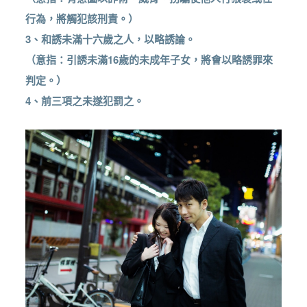
行為，將觸犯該刑責。）
3、和誘未滿十六歲之人，以略誘論。
（意指：引誘未滿16歲的未成年子女，將會以略誘罪來
判定。）
4、前三項之未遂犯罰之。