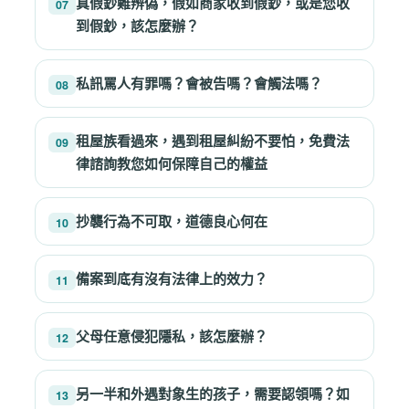
真假鈔難辨偽，假如商家收到假鈔，或是您收
07
到假鈔，該怎麼辦？
私訊罵人有罪嗎？會被告嗎？會觸法嗎？
08
租屋族看過來，遇到租屋糾紛不要怕，免費法
09
律諮詢教您如何保障自己的權益
抄襲行為不可取，道德良心何在
10
備案到底有沒有法律上的效力？
11
父母任意侵犯隱私，該怎麼辦？
12
另一半和外遇對象生的孩子，需要認領嗎？如
13