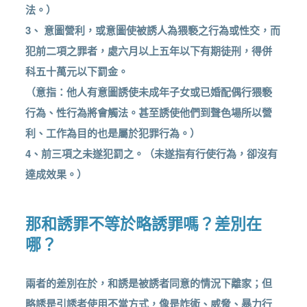
法。）
3、 意圖營利，或意圖使被誘人為猥褻之行為或性交，而
犯前二項之罪者，處六月以上五年以下有期徒刑，得併
科五十萬元以下罰金。
（意指：他人有意圖誘使未成年子女或已婚配偶行猥褻
行為、性行為將會觸法。甚至誘使他們到聲色場所以營
利、工作為目的也是屬於犯罪行為。）
4、前三項之未遂犯罰之。（未遂指有行使行為，卻沒有
達成效果。）
那和誘罪不等於略誘罪嗎？差別在
哪？
兩者的差別在於，和誘是被誘者同意的情況下離家；但
略誘是引誘者使用不當方式，像是詐術、威脅、暴力行